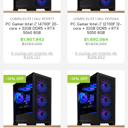
COMPU ELITE | SKU: PCP977
COMPU ELITE | SKU: PCP1246
PC Gamer Intel i7 14700F 20-
PC Gamer Intel i7 12700F 12-
core + 32GB DDR5 + RTX
core + 32GB DDR5 + RTX
5060 8GB
5050 8GB
$1.907.942
$1.692.064
$2.183.000
$1.936.000
6 cuotas sin interés de
6 cuotas sin interés de
$334.727
$296.853
-13% OFF
-13% OFF