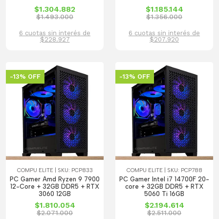
$1.304.882
$1.185.144
$1.493.000
$1.356.000
6 cuotas sin interés de
6 cuotas sin interés de
$228.927
$207.920
-13% OFF
-13% OFF
COMPU ELITE | SKU: PCP833
COMPU ELITE | SKU: PCP788
PC Gamer Amd Ryzen 9 7900
PC Gamer Intel i7 14700F 20-
12-Core + 32GB DDR5 + RTX
core + 32GB DDR5 + RTX
3060 12GB
5060 Ti 16GB
$1.810.054
$2.194.614
$2.071.000
$2.511.000