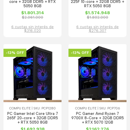
core + 32GB DDR5 + RTX
225F 10-core + 32GB DDR5 +
5050 8GB
RTX 5050 8GB
$1.801.314
$1.574.948
$2.061.000
$1.802.000
6 cuotas sin interés de
6 cuotas sin interés de
$316.020
$276.307
-13% OFF
-13% OFF
COMPU ELITE | SKU: PCP1280
COMPU ELITE | SKU: PCP706
PC Gamer Intel Core Ultra 7
PC Gamer Amd Ryzen 7
265F 20-core + 32GB DDR5
9700X 8-Core + 32GB DDR5
+ RTX 5050 8GB
+ RTX 5070 12GB
$1.692.938
$2.162.276