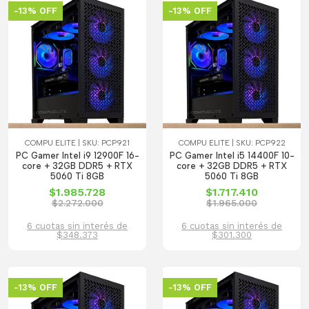
-13% OFF
-13% OFF
COMPU ELITE | SKU: PCP921
COMPU ELITE | SKU: PCP922
PC Gamer Intel i9 12900F 16-
PC Gamer Intel i5 14400F 10-
core + 32GB DDR5 + RTX
core + 32GB DDR5 + RTX
5060 Ti 8GB
5060 Ti 8GB
$1.985.728
$1.717.410
$2.272.000
$1.965.000
6 cuotas sin interés de
6 cuotas sin interés de
$348.373
$301.300
-13% OFF
-13% OFF