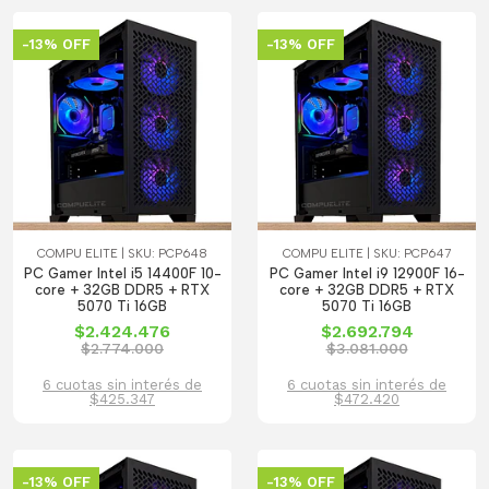
-13% OFF
-13% OFF
COMPU ELITE | SKU: PCP648
COMPU ELITE | SKU: PCP647
PC Gamer Intel i5 14400F 10-
PC Gamer Intel i9 12900F 16-
core + 32GB DDR5 + RTX
core + 32GB DDR5 + RTX
5070 Ti 16GB
5070 Ti 16GB
$2.424.476
$2.692.794
$2.774.000
$3.081.000
6 cuotas sin interés de
6 cuotas sin interés de
$425.347
$472.420
-13% OFF
-13% OFF