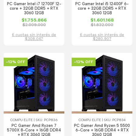
PC Gamer Intel i7 12700F 12-
PC Gamer Intel i5 12400F 6-
core + 32GB DDR5 + RTX
core + 32GB DDR5 + RTX
3060 12GB
3060 12GB
$1.755.866
$1.601.168
$2.009.000
$1.832.000
6 cuotas sin interés de
6 cuotas sin interés de
$308.047
$280.907
-13% OFF
-13% OFF
COMPU ELITE | SKU: PCP836
COMPU ELITE | SKU: PCP834
PC Gamer Amd Ryzen 7
PC Gamer Amd Ryzen 5 5500
5700X 8-Core + 16GB DDR4
6-Core + 16GB DDR4 + RTX
+ RTX 3060 12GB
3060 12GB