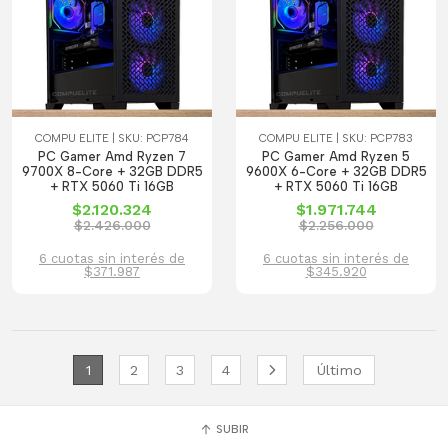
COMPU ELITE | SKU: PCP784
COMPU ELITE | SKU: PCP783
PC Gamer Amd Ryzen 7
PC Gamer Amd Ryzen 5
9700X 8-Core + 32GB DDR5
9600X 6-Core + 32GB DDR5
+ RTX 5060 Ti 16GB
+ RTX 5060 Ti 16GB
$2.120.324
$1.971.744
$2.426.000
$2.256.000
6 cuotas sin interés de
6 cuotas sin interés de
$371.987
$345.920
1
2
3
4
Último
SUBIR