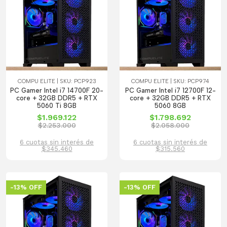
COMPU ELITE | SKU: PCP923
COMPU ELITE | SKU: PCP974
PC Gamer Intel i7 14700F 20-
PC Gamer Intel i7 12700F 12-
core + 32GB DDR5 + RTX
core + 32GB DDR5 + RTX
5060 Ti 8GB
5060 8GB
$1.969.122
$1.798.692
$2.253.000
$2.058.000
6 cuotas sin interés de
6 cuotas sin interés de
$345.460
$315.560
-13% OFF
-13% OFF