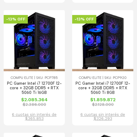
-13% OFF
-13% OFF
COMPU ELITE | SKU: PCP785
COMPU ELITE | SKU: PCP920
PC Gamer Intel i7 12700F 12-
PC Gamer Intel i7 12700F 12-
core + 32GB DDR5 + RTX
core + 32GB DDR5 + RTX
5060 Ti 16GB
5060 Ti 8GB
$2.085.364
$1.859.872
$2.386.000
$2.128.000
6 cuotas sin interés de
6 cuotas sin interés de
$365.853
$326.293