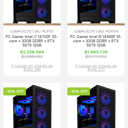
COMPU ELITE | SKU: PCP710
COMPU ELITE | SKU: PCP709
PC Gamer Intel i7 14700F 20-
PC Gamer Intel i5 14400F 10-
core + 32GB DDR5 + RTX
core + 32GB DDR5 + RTX
5070 12GB
5070 12GB
$2.236.566
$1.985.728
$2.559.000
$2.272.000
6 cuotas sin interés de
6 cuotas sin interés de
$392.380
$348.373
-13% OFF
-13% OFF