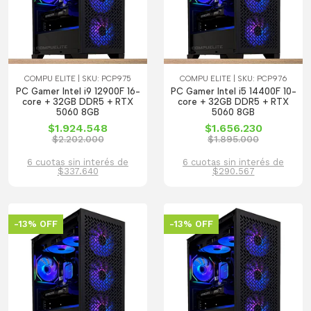
COMPU ELITE | SKU: PCP975
COMPU ELITE | SKU: PCP976
PC Gamer Intel i9 12900F 16-
PC Gamer Intel i5 14400F 10-
core + 32GB DDR5 + RTX
core + 32GB DDR5 + RTX
5060 8GB
5060 8GB
$1.924.548
$1.656.230
$2.202.000
$1.895.000
6 cuotas sin interés de
6 cuotas sin interés de
$337.640
$290.567
-13% OFF
-13% OFF