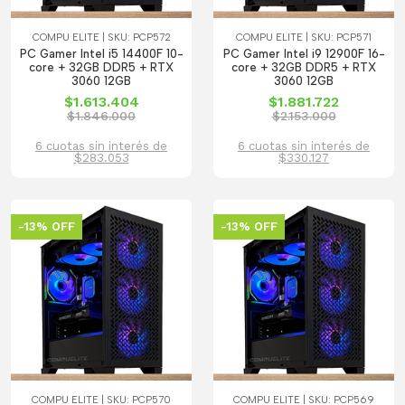
COMPU ELITE | SKU: PCP572
COMPU ELITE | SKU: PCP571
PC Gamer Intel i5 14400F 10-
PC Gamer Intel i9 12900F 16-
core + 32GB DDR5 + RTX
core + 32GB DDR5 + RTX
3060 12GB
3060 12GB
$1.613.404
$1.881.722
$1.846.000
$2.153.000
6 cuotas sin interés de
6 cuotas sin interés de
$283.053
$330.127
-13% OFF
-13% OFF
COMPU ELITE | SKU: PCP570
COMPU ELITE | SKU: PCP569