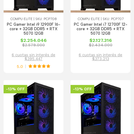
COMPU ELITE | SKU: PCP708
COMPU ELITE | SKU: PCP707
PC Gamer Intel i9 12900F 16-
PC Gamer Intel i7 12700F 12-
core + 32GB DDR5 + RTX
core + 32GB DDR5 + RTX
5070 12GB
5070 12GB
$2.254.046
$2.127.316
$2.579.000
$2.434.000
6 cuotas sin interés de
6 cuotas sin interés de
$395.447
$373.213
5.0
-13% OFF
-13% OFF