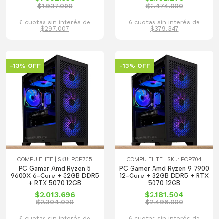
$1.937.000
$2.474.000
6 cuotas sin interés de
6 cuotas sin interés de
$297.007
$379.347
-13% OFF
-13% OFF
COMPU ELITE | SKU: PCP705
COMPU ELITE | SKU: PCP704
PC Gamer Amd Ryzen 5
PC Gamer Amd Ryzen 9 7900
9600X 6-Core + 32GB DDR5
12-Core + 32GB DDR5 + RTX
+ RTX 5070 12GB
5070 12GB
$2.013.696
$2.181.504
$2.304.000
$2.496.000
6 cuotas sin interés de
6 cuotas sin interés de