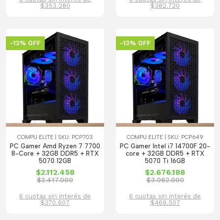
$353.280
$382.720
-13% OFF
-13% OFF
COMPU ELITE | SKU: PCP703
COMPU ELITE | SKU: PCP649
PC Gamer Amd Ryzen 7 7700
PC Gamer Intel i7 14700F 20-
8-Core + 32GB DDR5 + RTX
core + 32GB DDR5 + RTX
5070 12GB
5070 Ti 16GB
$2.112.458
$2.676.188
$2.417.000
$3.062.000
6 cuotas sin interés de
6 cuotas sin interés de
$370.607
$469.507