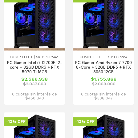
COMPU ELITE | SKU: PCP646
COMPU ELITE | SKU: PCP264
PC Gamer Intel i7 12700F 12-
PC Gamer Amd Ryzen 7 7700
core + 32GB DDR5 + RTX
8-Core + 32GB DDR5 + RTX
5070 Ti 16GB
3060 12GB
$2.566.938
$1.755.866
$2.937.000
$2.009.000
6 cuotas sin interés de
6 cuotas sin interés de
$450.340
$308.047
-13% OFF
-13% OFF