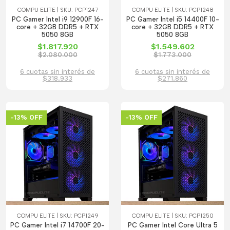
COMPU ELITE | SKU: PCP1247
COMPU ELITE | SKU: PCP1248
PC Gamer Intel i9 12900F 16-
PC Gamer Intel i5 14400F 10-
core + 32GB DDR5 + RTX
core + 32GB DDR5 + RTX
5050 8GB
5050 8GB
$1.817.920
$1.549.602
$2.080.000
$1.773.000
6 cuotas sin interés de
6 cuotas sin interés de
$318.933
$271.860
-13% OFF
-13% OFF
COMPU ELITE | SKU: PCP1249
COMPU ELITE | SKU: PCP1250
PC Gamer Intel i7 14700F 20-
PC Gamer Intel Core Ultra 5