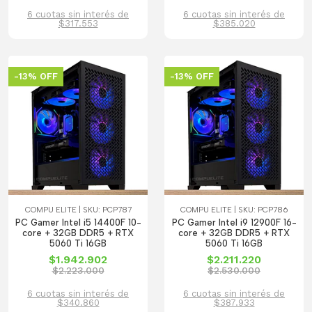
6 cuotas sin interés de
6 cuotas sin interés de
$317.553
$385.020
-13% OFF
-13% OFF
COMPU ELITE | SKU: PCP787
COMPU ELITE | SKU: PCP786
PC Gamer Intel i5 14400F 10-
PC Gamer Intel i9 12900F 16-
core + 32GB DDR5 + RTX
core + 32GB DDR5 + RTX
5060 Ti 16GB
5060 Ti 16GB
$1.942.902
$2.211.220
$2.223.000
$2.530.000
6 cuotas sin interés de
6 cuotas sin interés de
$340.860
$387.933