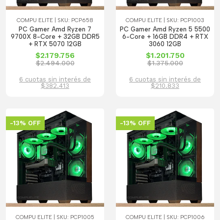
COMPU ELITE | SKU: PCP658
COMPU ELITE | SKU: PCP1003
PC Gamer Amd Ryzen 7
PC Gamer Amd Ryzen 5 5500
9700X 8-Core + 32GB DDR5
6-Core + 16GB DDR4 + RTX
+ RTX 5070 12GB
3060 12GB
$2.179.756
$1.201.750
$2.494.000
$1.375.000
6 cuotas sin interés de
6 cuotas sin interés de
$382.413
$210.833
-13% OFF
-13% OFF
COMPU ELITE | SKU: PCP1005
COMPU ELITE | SKU: PCP1006