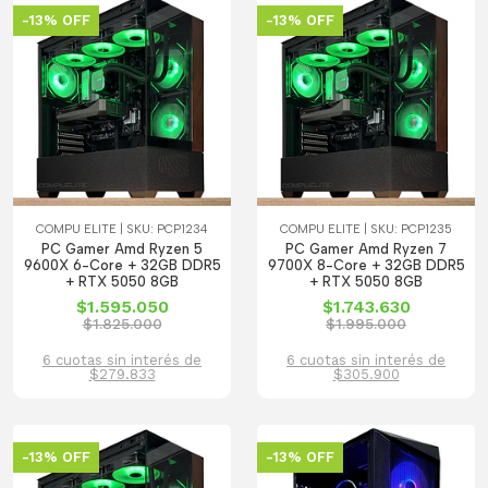
-13% OFF
-13% OFF
COMPU ELITE | SKU: PCP1234
COMPU ELITE | SKU: PCP1235
PC Gamer Amd Ryzen 5
PC Gamer Amd Ryzen 7
9600X 6-Core + 32GB DDR5
9700X 8-Core + 32GB DDR5
+ RTX 5050 8GB
+ RTX 5050 8GB
$1.595.050
$1.743.630
$1.825.000
$1.995.000
6 cuotas sin interés de
6 cuotas sin interés de
$279.833
$305.900
-13% OFF
-13% OFF