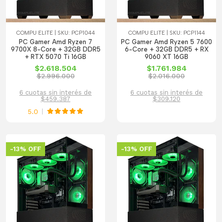
COMPU ELITE | SKU: PCP1044
COMPU ELITE | SKU: PCP1144
PC Gamer Amd Ryzen 7
PC Gamer Amd Ryzen 5 7600
9700X 8-Core + 32GB DDR5
6-Core + 32GB DDR5 + RX
+ RTX 5070 Ti 16GB
9060 XT 16GB
$2.618.504
$1.761.984
$2.996.000
$2.016.000
6 cuotas sin interés de
6 cuotas sin interés de
$459.387
$309.120
5.0
-13% OFF
-13% OFF