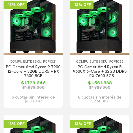
-13% OFF
-13% OFF
COMPU ELITE | SKU: PCP1021
COMPU ELITE | SKU: PCP1022
PC Gamer Amd Ryzen 9 7900
PC Gamer Amd Ryzen 5
12-Core + 32GB DDR5 + RX
9600X 6-Core + 32GB DDR5
7600 8GB
+ RX 7600 8GB
$1.729.646
$1.561.838
$1.979.000
$1.787.000
6 cuotas sin interés de
6 cuotas sin interés de
$303.447
$274.007
-13% OFF
-13% OFF