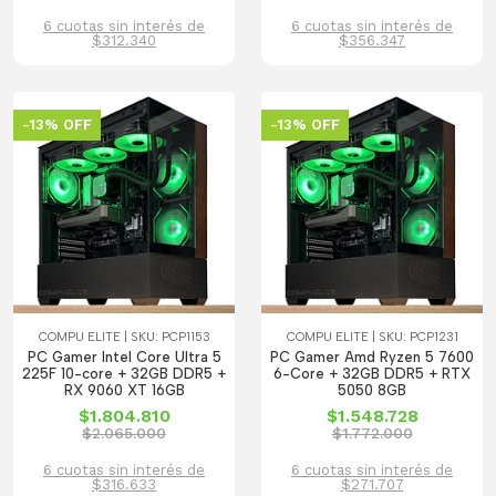
6 cuotas sin interés de
6 cuotas sin interés de
$312.340
$356.347
-13% OFF
-13% OFF
COMPU ELITE | SKU: PCP1153
COMPU ELITE | SKU: PCP1231
PC Gamer Intel Core Ultra 5
PC Gamer Amd Ryzen 5 7600
225F 10-core + 32GB DDR5 +
6-Core + 32GB DDR5 + RTX
RX 9060 XT 16GB
5050 8GB
$1.804.810
$1.548.728
$2.065.000
$1.772.000
6 cuotas sin interés de
6 cuotas sin interés de
$316.633
$271.707