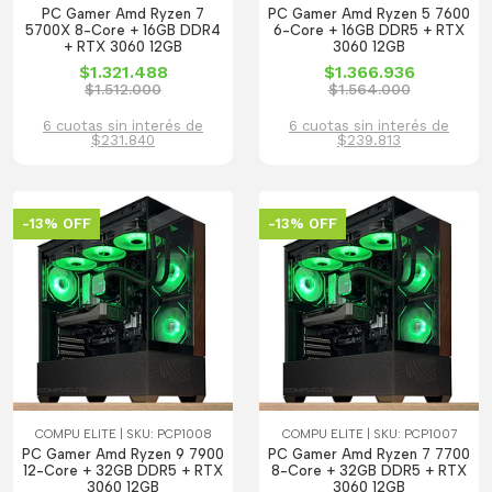
PC Gamer Amd Ryzen 7
PC Gamer Amd Ryzen 5 7600
5700X 8-Core + 16GB DDR4
6-Core + 16GB DDR5 + RTX
+ RTX 3060 12GB
3060 12GB
$1.321.488
$1.366.936
$1.512.000
$1.564.000
6 cuotas sin interés de
6 cuotas sin interés de
$231.840
$239.813
-13% OFF
-13% OFF
COMPU ELITE | SKU: PCP1008
COMPU ELITE | SKU: PCP1007
PC Gamer Amd Ryzen 9 7900
PC Gamer Amd Ryzen 7 7700
12-Core + 32GB DDR5 + RTX
8-Core + 32GB DDR5 + RTX
3060 12GB
3060 12GB