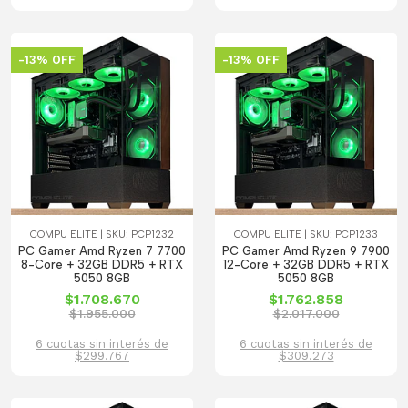
-13% OFF
-13% OFF
COMPU ELITE | SKU: PCP1232
COMPU ELITE | SKU: PCP1233
PC Gamer Amd Ryzen 7 7700
PC Gamer Amd Ryzen 9 7900
8-Core + 32GB DDR5 + RTX
12-Core + 32GB DDR5 + RTX
5050 8GB
5050 8GB
$1.708.670
$1.762.858
$1.955.000
$2.017.000
6 cuotas sin interés de
6 cuotas sin interés de
$299.767
$309.273