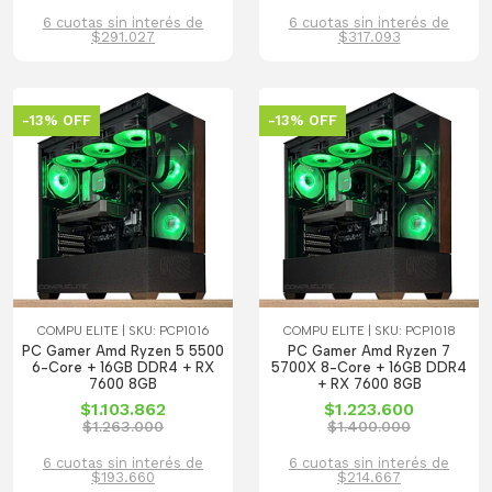
6 cuotas sin interés de
6 cuotas sin interés de
$291.027
$317.093
-13% OFF
-13% OFF
COMPU ELITE | SKU: PCP1016
COMPU ELITE | SKU: PCP1018
PC Gamer Amd Ryzen 5 5500
PC Gamer Amd Ryzen 7
6-Core + 16GB DDR4 + RX
5700X 8-Core + 16GB DDR4
7600 8GB
+ RX 7600 8GB
$1.103.862
$1.223.600
$1.263.000
$1.400.000
6 cuotas sin interés de
6 cuotas sin interés de
$193.660
$214.667