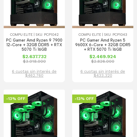
COMPU ELITE | SKU: PCP1042
COMPU ELITE | SKU: PCP1043
PC Gamer Amd Ryzen 9 7900
PC Gamer Amd Ryzen 5
12-Core + 32GB DDR5 + RTX
9600X 6-Core + 32GB DDR5
5070 Ti 16GB
+ RTX 5070 Ti 16GB
$2.637.732
$2.469.924
$3.018.000
$2.826.000
6 cuotas sin interés de
6 cuotas sin interés de
$462.760
$433.320
-13% OFF
-13% OFF