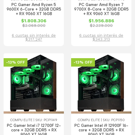
PC Gamer Amd Ryzen 5
PC Gamer Amd Ryzen 7
9600X 6-Core + 32GB DDR5
9700X 8-Core + 32GB DDR5
+ RX 9060 XT 16GB
+ RX 9060 XT 16GB
$1.808.306
$1.956.886
$2.069.000
$2.239.000
6 cuotas sin interés de
6 cuotas sin interés de
$317.247
$343.313
-13% OFF
-13% OFF
COMPU ELITE | SKU: PCP1149
COMPU ELITE | SKU: PCP1150
PC Gamer Intel i7 12700F 12-
PC Gamer Intel i9 12900F 16-
core + 32GB DDR5 + RX
core + 32GB DDR5 + RX
9060 XT 16GB
9060 XT 16GB