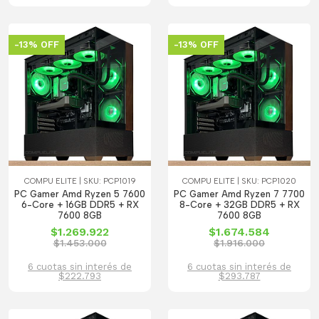
-13% OFF
-13% OFF
COMPU ELITE | SKU: PCP1019
COMPU ELITE | SKU: PCP1020
PC Gamer Amd Ryzen 5 7600
PC Gamer Amd Ryzen 7 7700
6-Core + 16GB DDR5 + RX
8-Core + 32GB DDR5 + RX
7600 8GB
7600 8GB
$1.269.922
$1.674.584
$1.453.000
$1.916.000
6 cuotas sin interés de
6 cuotas sin interés de
$222.793
$293.787