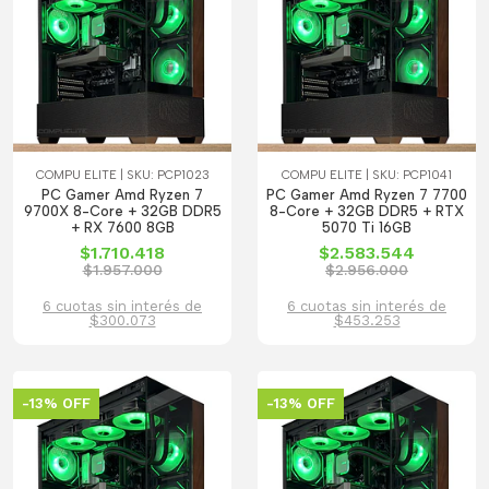
COMPU ELITE | SKU: PCP1023
COMPU ELITE | SKU: PCP1041
PC Gamer Amd Ryzen 7
PC Gamer Amd Ryzen 7 7700
9700X 8-Core + 32GB DDR5
8-Core + 32GB DDR5 + RTX
+ RX 7600 8GB
5070 Ti 16GB
$1.710.418
$2.583.544
$1.957.000
$2.956.000
6 cuotas sin interés de
6 cuotas sin interés de
$300.073
$453.253
-13% OFF
-13% OFF