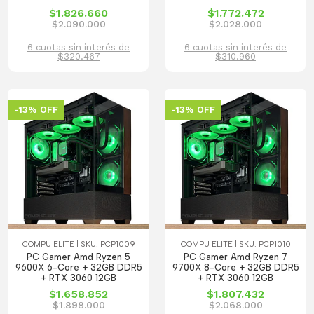
$1.826.660
$1.772.472
$2.090.000
$2.028.000
6 cuotas sin interés de
6 cuotas sin interés de
$320.467
$310.960
-13% OFF
-13% OFF
COMPU ELITE | SKU: PCP1009
COMPU ELITE | SKU: PCP1010
PC Gamer Amd Ryzen 5
PC Gamer Amd Ryzen 7
9600X 6-Core + 32GB DDR5
9700X 8-Core + 32GB DDR5
+ RTX 3060 12GB
+ RTX 3060 12GB
$1.658.852
$1.807.432
$1.898.000
$2.068.000