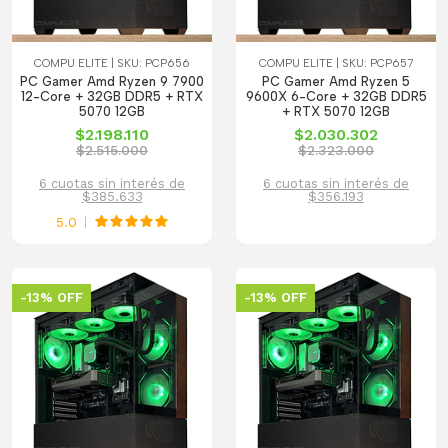
COMPU ELITE | SKU: PCP656
COMPU ELITE | SKU: PCP657
PC Gamer Amd Ryzen 9 7900
PC Gamer Amd Ryzen 5
12-Core + 32GB DDR5 + RTX
9600X 6-Core + 32GB DDR5
5070 12GB
+ RTX 5070 12GB
$2.198.110
$2.030.302
$2.515.000
$2.323.000
6 cuotas sin interés de
6 cuotas sin interés de
$385.633
$356.193
5.0
-13% OFF
-13% OFF