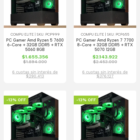
COMPU ELITE | SKU: PCP999
COMPU ELITE | SKU: PCP655
PC Gamer Amd Ryzen 5 7600
PC Gamer Amd Ryzen 7 7700
6-Core + 32GB DDR5 + RTX
8-Core + 32GB DDR5 + RTX
5060 8GB
5070 12GB
$1.655.356
$2.143.922
$1.894.000
$2.453.000
6 cuotas sin interés de
6 cuotas sin interés de
$290.413
$376.127
-13% OFF
-13% OFF