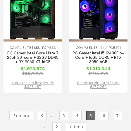
COMPU ELITE | SKU: PCP1333
COMPU ELITE | SKU: PCB201
PC Gamer Intel Core Ultra 7
PC Gamer Intel i5 12400F 6-
265F 20-core + 32GB DDR5
Core + 16GB DDR5 + RTX
+ RX 9060 XT 16GB
3050 6GB
$1.923.674
$1.010.344
$2.201.000
$1.156.000
6 cuotas sin interés de
6 cuotas sin interés de
$337.487
$177.253
...
Primero
3
4
5
6
7
...
Último