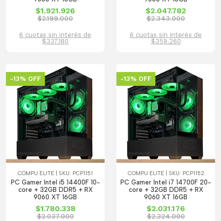
$1.921.926
$2.047.782
$2.199.000
$2.343.000
6 cuotas sin interés de
6 cuotas sin interés de
$337.180
$359.260
-13% OFF
-13% OFF
COMPU ELITE | SKU: PCP1151
COMPU ELITE | SKU: PCP1152
PC Gamer Intel i5 14400F 10-
PC Gamer Intel i7 14700F 20-
core + 32GB DDR5 + RX
core + 32GB DDR5 + RX
9060 XT 16GB
9060 XT 16GB
$1.780.338
$2.031.176
$2.037.000
$2.324.000