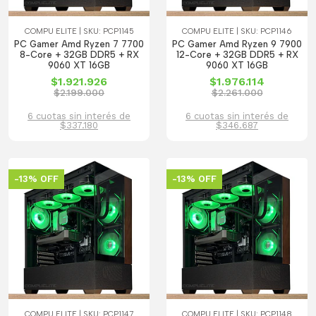
COMPU ELITE | SKU: PCP1145
COMPU ELITE | SKU: PCP1146
PC Gamer Amd Ryzen 7 7700
PC Gamer Amd Ryzen 9 7900
8-Core + 32GB DDR5 + RX
12-Core + 32GB DDR5 + RX
9060 XT 16GB
9060 XT 16GB
$1.921.926
$1.976.114
$2.199.000
$2.261.000
6 cuotas sin interés de
6 cuotas sin interés de
$337.180
$346.687
-13% OFF
-13% OFF
COMPU ELITE | SKU: PCP1147
COMPU ELITE | SKU: PCP1148