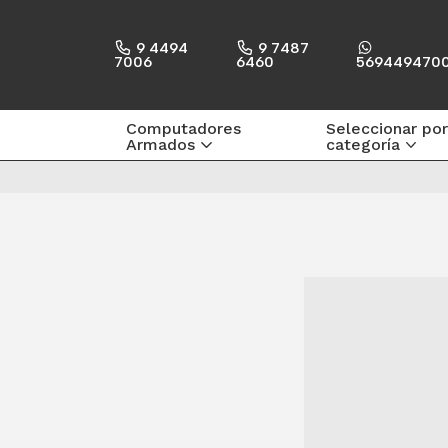
9 4494
9 7487
7006
6460
569449470
Computadores
Seleccionar por
Armados
categoría