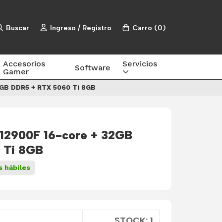
Buscar
Ingreso / Registro
Carro
(
0
)
Accesorios
Servicios
Software
Gamer
2GB DDR5 + RTX 5060 Ti 8GB
 12900F 16-core + 32GB
 Ti 8GB
s hábiles
STOCK: 1