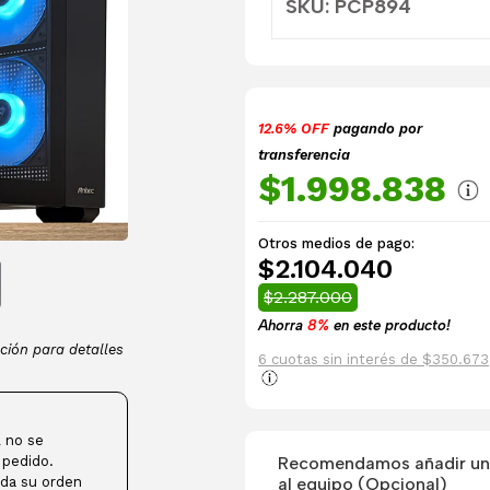
SKU: PCP894
12.6% OFF
pagando por
transferencia
$1.998.838
Otros medios de pago:
$2.104.040
$2.287.000
Ahorra
8%
en este producto!
ción para detalles
6 cuotas sin interés de $350.673
 no se
Recomendamos añadir una
 pedido.
al equipo (Opcional)
da su orden