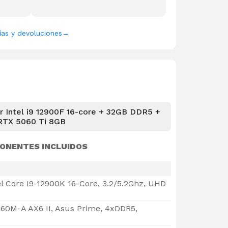
ías y devoluciones
→
 Intel i9 12900F 16-core + 32GB DDR5 +
RTX 5060 Ti 8GB
ONENTES INCLUIDOS
el Core I9-12900K 16-Core, 3.2/5.2Ghz, UHD
60M-A AX6 II, Asus Prime, 4xDDR5,