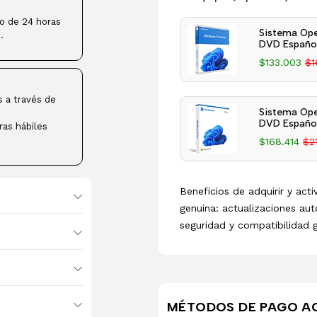
ro de 24 horas
Sistema Ope
.
DVD Español
$133.003
$1
s a través de
Sistema Ope
DVD Español
ras hábiles
$168.414
$2
Beneficios de adquirir y act
genuina: actualizaciones aut
seguridad y compatibilidad 
MÉTODOS DE PAGO A