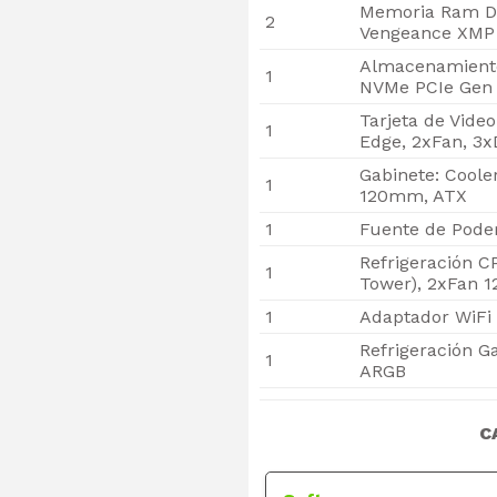
Memoria Ram D
2
Vengeance XMP
Almacenamiento
1
NVMe PCIe Gen 
Tarjeta de Vide
1
Edge, 2xFan, 3
Gabinete: Coole
1
120mm, ATX
1
Fuente de Poder
Refrigeración C
1
Tower), 2xFan
1
Adaptador WiFi 
Refrigeración G
1
ARGB
C