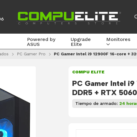
06
Powered by
Upgrade
Monitores
ASUS
Elite
ados
PC Gamer Pro
PC Gamer Intel i9 12900F 16-core + 3
COMPU ELITE
PC Gamer Intel i9
DDR5 + RTX 5060
Tiempo de armado:
24 hora