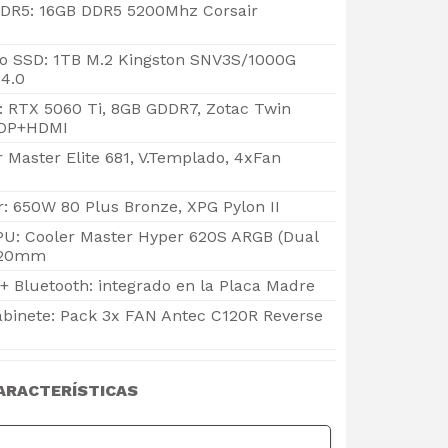
DR5: 16GB DDR5 5200Mhz Corsair
 SSD: 1TB M.2 Kingston SNV3S/1000G
4.0
o: RTX 5060 Ti, 8GB GDDR7, Zotac Twin
xDP+HDMI
r Master Elite 681, V.Templado, 4xFan
: 650W 80 Plus Bronze, XPG Pylon II
PU: Cooler Master Hyper 620S ARGB (Dual
 120mm
+ Bluetooth: integrado en la Placa Madre
abinete: Pack 3x FAN Antec C120R Reverse
ARACTERÍSTICAS