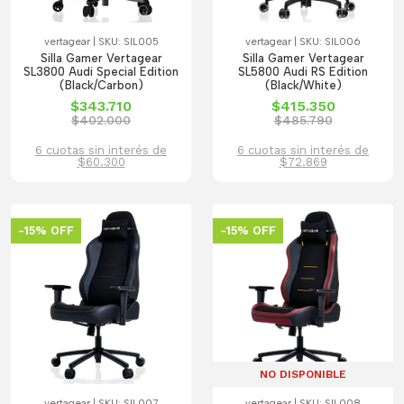
vertagear | SKU: SIL005
vertagear | SKU: SIL006
Silla Gamer Vertagear
Silla Gamer Vertagear
SL3800 Audi Special Edition
SL5800 Audi RS Edition
(Black/Carbon)
(Black/White)
$343.710
$415.350
$402.000
$485.790
6 cuotas sin interés de
6 cuotas sin interés de
$60.300
$72.869
-15% OFF
-15% OFF
NO DISPONIBLE
vertagear | SKU: SIL007
vertagear | SKU: SIL008