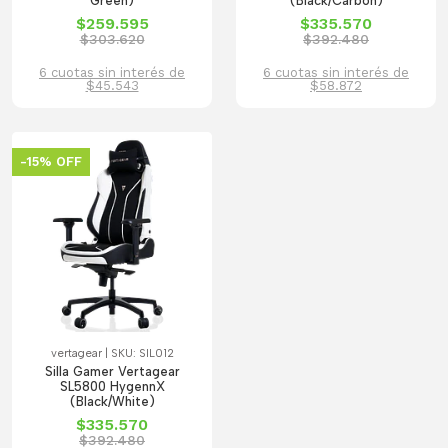
Green)
(Black/Carbon)
$259.595
$335.570
$303.620
$392.480
6 cuotas sin interés de
6 cuotas sin interés de
$45.543
$58.872
-15% OFF
vertagear | SKU: SIL012
Silla Gamer Vertagear
SL5800 HygennX
(Black/White)
$335.570
$392.480