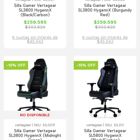
Silla Gamer Vertagear
Silla Gamer Vertagear
SL3800 HygennX
SL3800 HygennX (Burgundy
(Black/Carbon)
Red)
$259.595
$259.595
$303.620
$303.620
6 cuotas sin interés de
6 cuotas sin interés de
$45.543
$45.543
-15% OFF
-15% OFF
NO DISPONIBLE
vertagear | SKU: SIL009
vertagear | SKU: SIL011
Silla Gamer Vertagear
Silla Gamer Vertagear
SL3800 HygennX (Midnight
SL5800 HygennX