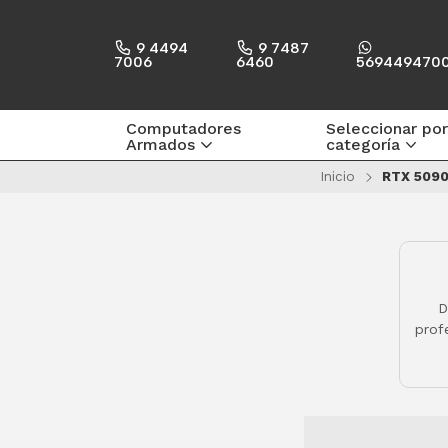
9 4494
9 7487
7006
6460
569449470
Computadores
Seleccionar por
Armados
categoría
Inicio
RTX 5090
D
prof