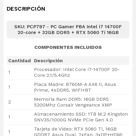
DESCRIPCIÓN
SKU: PCP797 - PC Gamer PBA Intel i7 14700F
20-core + 32GB DDR5 + RTX 5060 Ti 16GB
COMPONENTES INCLUIDOS
Cantidad
Descripción
Procesador: Intel Core i7-14700F 20-
1
Core 2.1/5.4Ghz
Placa Madre: B760M-A AX6 II, Asus
1
Prime, 4xDDR5, WIFI+BT
Memoria Ram DDR5: 16GB DDR5
2
5200Mhz Corsair Vengeance XMP
Almacenamiento SSD: 1TB M.2 Kingston
1
SNV3S/1000G NVMe PCIe Gen 4.0
Tarjeta de Video: RTX 5060 Ti, 16GB
1
GDDR7, Asus Dual, 2xFan, 3xDP+HDMI