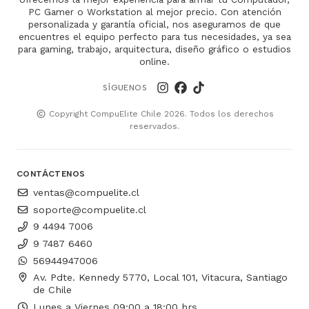
PC Gamer o Workstation al mejor precio. Con atención
personalizada y garantía oficial, nos aseguramos de que
encuentres el equipo perfecto para tus necesidades, ya sea
para gaming, trabajo, arquitectura, diseño gráfico o estudios
online.
SÍGUENOS
Copyright CompuElite Chile 2026. Todos los derechos
reservados.
CONTÁCTENOS
ventas@compuelite.cl
soporte@compuelite.cl
9 4494 7006
9 7487 6460
56944947006
Av. Pdte. Kennedy 5770, Local 101, Vitacura, Santiago
de Chile
Lunes a Viernes 09:00 a 18:00 hrs.