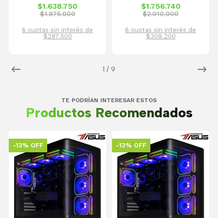
$1.638.750
$1.756.740
$1.875.000
$2.010.000
6 cuotas sin interés de
6 cuotas sin interés de
$287.500
$308.200
1
/
9
TE PODRÍAN INTERESAR ESTOS
Productos Recomendados
-13% OFF
-13% OFF