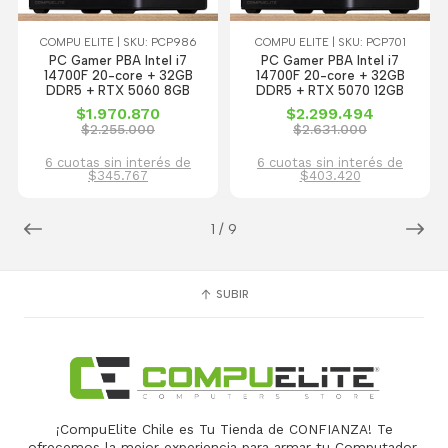
COMPU ELITE | SKU: PCP986
COMPU ELITE | SKU: PCP701
PC Gamer PBA Intel i7
PC Gamer PBA Intel i7
14700F 20-core + 32GB
14700F 20-core + 32GB
DDR5 + RTX 5060 8GB
DDR5 + RTX 5070 12GB
$1.970.870
$2.299.494
$2.255.000
$2.631.000
6 cuotas sin interés de
6 cuotas sin interés de
$345.767
$403.420
1
/
9
SUBIR
¡CompuElite Chile es Tu Tienda de CONFIANZA! Te
ofrecemos la mejor experiencia para armar tu Computador,