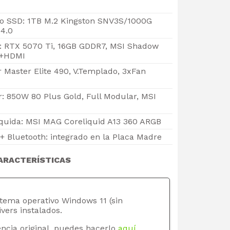
 SSD: 1TB M.2 Kingston SNV3S/1000G
4.0
o: RTX 5070 Ti, 16GB GDDR7, MSI Shadow
P+HDMI
r Master Elite 490, V.Templado, 3xFan
: 850W 80 Plus Gold, Full Modular, MSI
iquida: MSI MAG Coreliquid A13 360 ARGB
+ Bluetooth: integrado en la Placa Madre
ARACTERÍSTICAS
stema operativo Windows 11 (sin
ivers instalados.
ncia original, puedes hacerlo
aquí
.