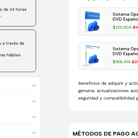
ro de 24 horas
Sistema Ope
.
DVD Español
$133.003
$1
s a través de
Sistema Ope
DVD Español
ras hábiles
$168.414
$2
Beneficios de adquirir y act
genuina: actualizaciones aut
seguridad y compatibilidad 
MÉTODOS DE PAGO A