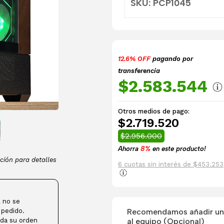
SKU: PCP1045
12.6% OFF
pagando por
transferencia
$2.583.544
Otros medios de pago:
$2.719.520
$2.956.000
Ahorra
8%
en este producto!
ción para detalles
6 cuotas sin interés de $453.253
 no se
Recomendamos añadir una
 pedido.
al equipo (Opcional)
da su orden