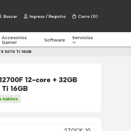
Buscar
Ingreso / Registro
Carro
(
0
)
Accesorios
Servicios
Software
Gamer
TX 5070 Ti 16GB
 12700F 12-core + 32GB
 Ti 16GB
s hábiles
STOCK: 10