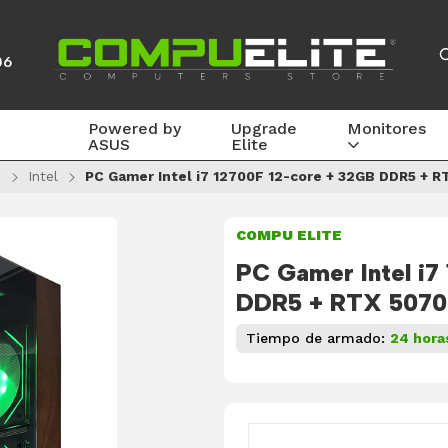
06
Powered by
Upgrade
Monitores
ASUS
Elite
s
Intel
PC Gamer Intel i7 12700F 12-core + 32GB DDR5 + R
COMPU ELITE
PC Gamer Intel i7
DDR5 + RTX 5070
Tiempo de armado:
24 hora