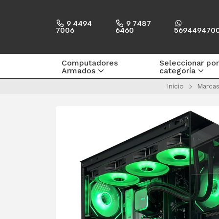
9 4494
9 7487
7006
6460
569449470
Computadores
Seleccionar por
Armados
categoría
Inicio
Marca