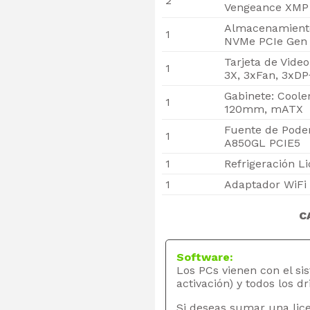
2
Vengeance XMP
Almacenamiento
1
NVMe PCIe Gen 
Tarjeta de Vide
1
3X, 3xFan, 3xD
Gabinete: Coole
1
120mm, mATX
Fuente de Poder
1
A850GL PCIE5
1
Refrigeración L
1
Adaptador WiFi 
C
Software:
Los PCs vienen con el si
activación) y todos los dr
Si deseas sumar una lice