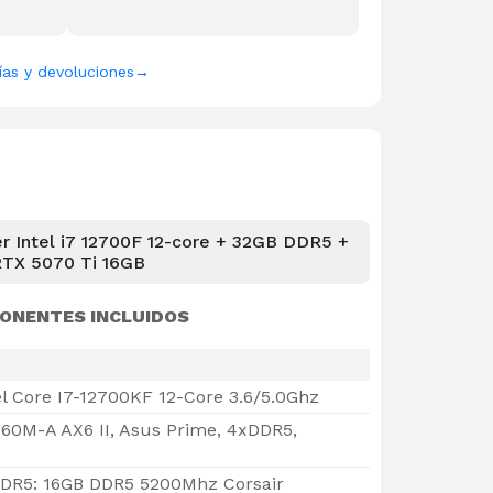
ías y devoluciones
→
 Intel i7 12700F 12-core + 32GB DDR5 +
TX 5070 Ti 16GB
ONENTES INCLUIDOS
el Core I7-12700KF 12-Core 3.6/5.0Ghz
60M-A AX6 II, Asus Prime, 4xDDR5,
DR5: 16GB DDR5 5200Mhz Corsair