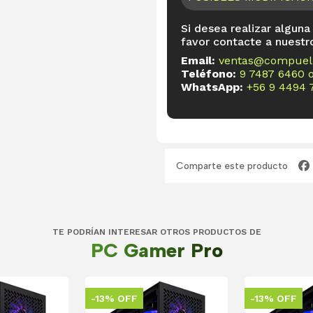
Si desea realizar alguna
favor contacte a nuestr
Email:
ventas@compueli
Teléfono:
9 7487 6460
WhatsApp:
+56 9 4494 
Comparte este producto
TE PODRÍAN INTERESAR OTROS PRODUCTOS DE
PC Gamer Pro
-13% OFF
-13% OFF