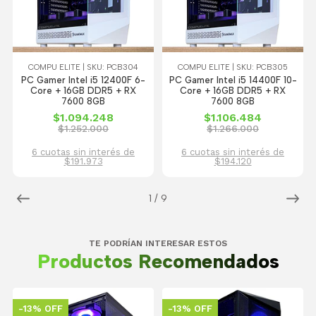
COMPU ELITE | SKU: PCB304
COMPU ELITE | SKU: PCB305
PC Gamer Intel i5 12400F 6-
PC Gamer Intel i5 14400F 10-
Core + 16GB DDR5 + RX
Core + 16GB DDR5 + RX
7600 8GB
7600 8GB
$1.094.248
$1.106.484
$1.252.000
$1.266.000
6 cuotas sin interés de
6 cuotas sin interés de
$191.973
$194.120
1
/
9
TE PODRÍAN INTERESAR ESTOS
Productos Recomendados
-13% OFF
-13% OFF