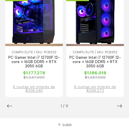
COMPU ELITE | SKU: PCB332
COMPU ELITE | SKU: PCB352
PC Gamer Intel i7 12700F 12-
PC Gamer Intel i7 12700F 12-
core + 16GB DDR5 + RTX
core + 16GB DDR5 + RTX
3050 6GB
3050 6GB
$1.177.278
$1.186.018
$1.347.000
$1.357.000
6 cuotas sin interés de
6 cuotas sin interés de
$206.540
$208.073
1
/
9
SUBIR