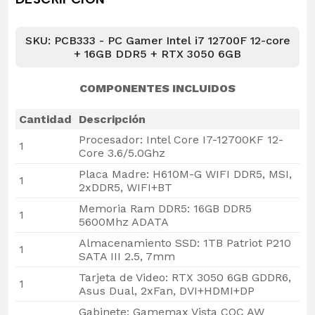
SKU: PCB333 - PC Gamer Intel i7 12700F 12-core
+ 16GB DDR5 + RTX 3050 6GB
COMPONENTES INCLUIDOS
Cantidad
Descripción
Procesador: Intel Core I7-12700KF 12-
1
Core 3.6/5.0Ghz
Placa Madre: H610M-G WIFI DDR5, MSI,
1
2xDDR5, WIFI+BT
Memoria Ram DDR5: 16GB DDR5
1
5600Mhz ADATA
Almacenamiento SSD: 1TB Patriot P210
1
SATA III 2.5, 7mm
Tarjeta de Video: RTX 3050 6GB GDDR6,
1
Asus Dual, 2xFan, DVI+HDMI+DP
Gabinete: Gamemax Vista COC AW