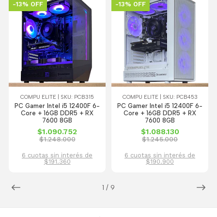
-13% OFF
-13% OFF
COMPU ELITE | SKU: PCB315
COMPU ELITE | SKU: PCB453
PC Gamer Intel i5 12400F 6-
PC Gamer Intel i5 12400F 6-
Core + 16GB DDR5 + RX
Core + 16GB DDR5 + RX
7600 8GB
7600 8GB
$1.090.752
$1.088.130
$1.248.000
$1.245.000
6 cuotas sin interés de
6 cuotas sin interés de
$191.360
$190.900
1
/
9