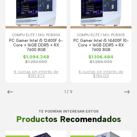
COMPU ELITE | SKU: PCB304
COMPU ELITE | SKU: PCB305
PC Gamer Intel i5 12400F 6-
PC Gamer Intel i5 14400F 10-
Core + 16GB DDR5 + RX
Core + 16GB DDR5 + RX
7600 8GB
7600 8GB
$1.094.248
$1.106.484
$1.252.000
$1.266.000
6 cuotas sin interés de
6 cuotas sin interés de
$191.973
$194.120
1
/
9
TE PODRÍAN INTERESAR ESTOS
Productos Recomendados