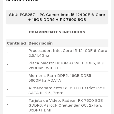
SKU: PCB257 - PC Gamer Intel i5 12400F 6-Core
+ 16GB DDR5 + RX 7600 8GB
COMPONENTES INCLUIDOS
Cantidad
Descripción
Procesador: Intel Core I5-12400F 6-Core
1
2.5/4.4Ghz
Placa Madre: H610M-G WIFI DDR5, MSI,
1
2xDDR5, WIFI+BT
Memoria Ram DDR5: 16GB DDR5
1
5600Mhz ADATA
Almacenamiento SSD: 1TB Patriot P210
1
SATA III 2.5, 7mm
Tarjeta de Video: Radeon RX 7600 8GB
1
GDDR6, Asrock Chellenger OC, 2xFan,
3xDP+HDMI