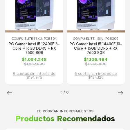
COMPU ELITE | SKU: PCB304
COMPU ELITE | SKU: PCB305
PC Gamer Intel i5 12400F 6-
PC Gamer Intel i5 14400F 10-
Core + 16GB DDR5 + RX
Core + 16GB DDR5 + RX
7600 8GB
7600 8GB
$1.094.248
$1.106.484
$1.252.000
$1.266.000
6 cuotas sin interés de
6 cuotas sin interés de
$191.973
$194.120
1
/
9
TE PODRÍAN INTERESAR ESTOS
Productos Recomendados