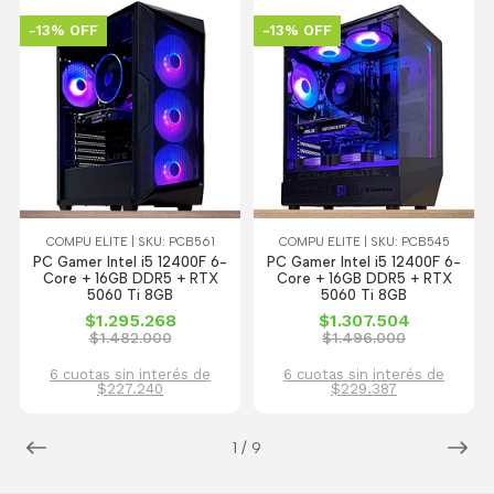
-13% OFF
-13% OFF
COMPU ELITE | SKU: PCB561
COMPU ELITE | SKU: PCB545
PC Gamer Intel i5 12400F 6-
PC Gamer Intel i5 12400F 6-
Core + 16GB DDR5 + RTX
Core + 16GB DDR5 + RTX
5060 Ti 8GB
5060 Ti 8GB
$1.295.268
$1.307.504
$1.482.000
$1.496.000
6 cuotas sin interés de
6 cuotas sin interés de
$227.240
$229.387
1
/
9