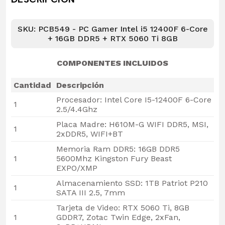
SKU: PCB549 - PC Gamer Intel i5 12400F 6-Core
+ 16GB DDR5 + RTX 5060 Ti 8GB
COMPONENTES INCLUIDOS
Cantidad
Descripción
Procesador: Intel Core I5-12400F 6-Core
1
2.5/4.4Ghz
Placa Madre: H610M-G WIFI DDR5, MSI,
1
2xDDR5, WIFI+BT
Memoria Ram DDR5: 16GB DDR5
1
5600Mhz Kingston Fury Beast
EXPO/XMP
Almacenamiento SSD: 1TB Patriot P210
1
SATA III 2.5, 7mm
Tarjeta de Video: RTX 5060 Ti, 8GB
1
GDDR7, Zotac Twin Edge, 2xFan,