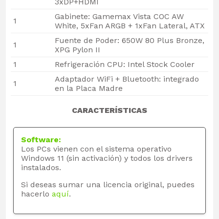
3xDP+HDMI
Gabinete: Gamemax Vista COC AW
1
White, 5xFan ARGB + 1xFan Lateral, ATX
Fuente de Poder: 650W 80 Plus Bronze,
1
XPG Pylon II
1
Refrigeración CPU: Intel Stock Cooler
Adaptador WiFi + Bluetooth: integrado
1
en la Placa Madre
CARACTERÍSTICAS
Software:
Los PCs vienen con el sistema operativo
Windows 11 (sin activación) y todos los drivers
instalados.
Si deseas sumar una licencia original, puedes
hacerlo
aquí
.