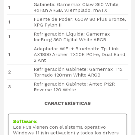
Gabinete: Gamemax Claw 360 White,
1
4xFan ARGB, V.Templado, mATX
Fuente de Poder: 650W 80 Plus Bronze,
1
XPG Pylon II
Refrigeración Liquida: Gamemax
1
IceBurg 360 Digital White ARGB
Adaptador WiFi + Bluetooth: Tp-Link
1
AX1800 Archer TX20E PCI-e, Dual Band,
2 Ant
Refrigeración Gabinete: Gamemax T12
2
Tornado 120mm White ARGB
Refrigeración Gabinete: Antec P12R
3
Reverse 120 White
CARACTERÍSTICAS
Software:
Los PCs vienen con el sistema operativo
Windows 11 (sin activación) y todos los drivers