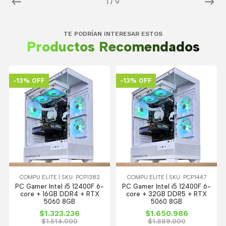
1
/
9
TE PODRÍAN INTERESAR ESTOS
Productos Recomendados
-13% OFF
-13% OFF
COMPU ELITE | SKU: PCP1382
COMPU ELITE | SKU: PCP1447
PC Gamer Intel i5 12400F 6-
PC Gamer Intel i5 12400F 6-
core + 16GB DDR4 + RTX
core + 32GB DDR5 + RTX
5060 8GB
5060 8GB
$1.323.236
$1.650.986
$1.514.000
$1.889.000