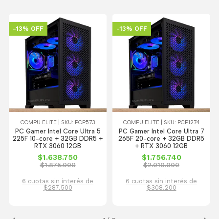
-13% OFF
-13% OFF
COMPU ELITE | SKU: PCP573
COMPU ELITE | SKU: PCP1274
PC Gamer Intel Core Ultra 5
PC Gamer Intel Core Ultra 7
225F 10-core + 32GB DDR5 +
265F 20-core + 32GB DDR5
RTX 3060 12GB
+ RTX 3060 12GB
$1.638.750
$1.756.740
$1.875.000
$2.010.000
6 cuotas sin interés de
6 cuotas sin interés de
$287.500
$308.200