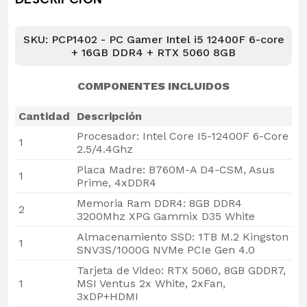
SKU: PCP1402 - PC Gamer Intel i5 12400F 6-core
+ 16GB DDR4 + RTX 5060 8GB
COMPONENTES INCLUIDOS
Cantidad
Descripción
Procesador: Intel Core I5-12400F 6-Core
1
2.5/4.4Ghz
Placa Madre: B760M-A D4-CSM, Asus
1
Prime, 4xDDR4
Memoria Ram DDR4: 8GB DDR4
2
3200Mhz XPG Gammix D35 White
Almacenamiento SSD: 1TB M.2 Kingston
1
SNV3S/1000G NVMe PCIe Gen 4.0
Tarjeta de Video: RTX 5060, 8GB GDDR7,
1
MSI Ventus 2x White, 2xFan,
3xDP+HDMI