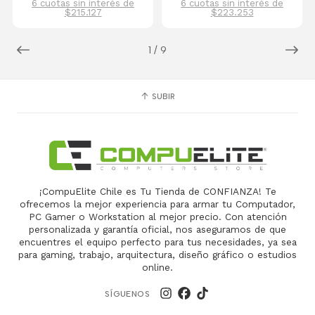
6 cuotas sin interés de
6 cuotas sin interés de
$215.127
$223.253
1
/
9
SUBIR
¡CompuElite Chile es Tu Tienda de CONFIANZA! Te
ofrecemos la mejor experiencia para armar tu Computador,
PC Gamer o Workstation al mejor precio. Con atención
personalizada y garantía oficial, nos aseguramos de que
encuentres el equipo perfecto para tus necesidades, ya sea
para gaming, trabajo, arquitectura, diseño gráfico o estudios
online.
SÍGUENOS