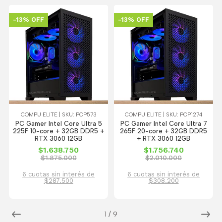
-13% OFF
-13% OFF
COMPU ELITE | SKU: PCP573
COMPU ELITE | SKU: PCP1274
PC Gamer Intel Core Ultra 5
PC Gamer Intel Core Ultra 7
225F 10-core + 32GB DDR5 +
265F 20-core + 32GB DDR5
RTX 3060 12GB
+ RTX 3060 12GB
$1.638.750
$1.756.740
$1.875.000
$2.010.000
6 cuotas sin interés de
6 cuotas sin interés de
$287.500
$308.200
1
/
9