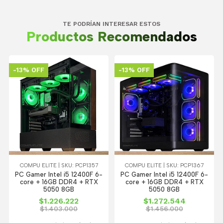
TE PODRÍAN INTERESAR ESTOS
Productos Recomendados
-13% OFF
-13% OFF
COMPU ELITE | SKU: PCP1357
COMPU ELITE | SKU: PCP1367
PC Gamer Intel i5 12400F 6-
PC Gamer Intel i5 12400F 6-
core + 16GB DDR4 + RTX
core + 16GB DDR4 + RTX
5050 8GB
5050 8GB
$1.226.222
$1.272.544
$1.403.000
$1.456.000