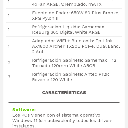
1
4xFan ARGB, V.Templado, mATX
Fuente de Poder: 650W 80 Plus Bronze,
1
XPG Pylon II
Refrigeración Liquida: Gamemax
1
IceBurg 360 Digital White ARGB
Adaptador WiFi + Bluetooth: Tp-Link
1
AX1800 Archer TX20E PCI-e, Dual Band,
2 Ant
Refrigeración Gabinete: Gamemax T12
2
Tornado 120mm White ARGB
Refrigeración Gabinete: Antec P12R
3
Reverse 120 White
CARACTERÍSTICAS
Software:
Los PCs vienen con el sistema operativo
Windows 11 (sin activación) y todos los drivers
instalados.