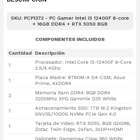
SKU: PCP1372 - PC Gamer Intel i5 12400F 6-core
+ 16GB DDR4 + RTX 5050 8GB
COMPONENTES INCLUIDOS
Cantidad
Descripción
Procesador: Intel Core I5-12400F 6-Core
1
2.5/4.4Ghz
Placa Madre: B760M-A D4-CSM, Asus
1
Prime, 4xDDR4
Memoria Ram DDR4: 8GB DDR4
2
3200Mhz XPG Gammix D35 White
Almacenamiento SSD: 1TB M.2 Kingston
1
SNV3S/1000G NVMe PCIe Gen 4.0
Tarjeta de Video: RTX 5050, 8GB GDDR6,
1
Zotac Twin Edge, 2xFan, 3xDP+HDMI
Gabinete: Gamemax Claw 360 White,