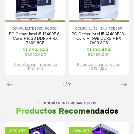
COMPU ELITE | SKU: PCB304
COMPU ELITE | SKU: PCB305
PC Gamer Intel i5 12400F 6-
PC Gamer Intel i5 14400F 10-
Core + 16GB DDR5 + RX
Core + 16GB DDR5 + RX
7600 8GB
7600 8GB
$1.094.248
$1.106.484
$1.252.000
$1.266.000
6 cuotas sin interés de
6 cuotas sin interés de
$191.973
$194.120
1
/
9
TE PODRÍAN INTERESAR ESTOS
Productos Recomendados
-13% OFF
-13% OFF