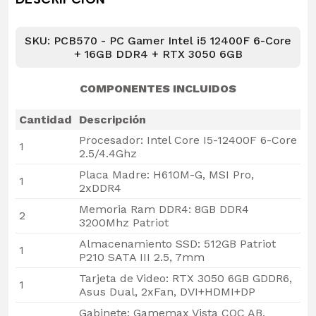
SKU: PCB570 - PC Gamer Intel i5 12400F 6-Core
+ 16GB DDR4 + RTX 3050 6GB
COMPONENTES INCLUIDOS
Cantidad
Descripción
Procesador: Intel Core I5-12400F 6-Core
1
2.5/4.4Ghz
Placa Madre: H610M-G, MSI Pro,
1
2xDDR4
Memoria Ram DDR4: 8GB DDR4
2
3200Mhz Patriot
Almacenamiento SSD: 512GB Patriot
1
P210 SATA III 2.5, 7mm
Tarjeta de Video: RTX 3050 6GB GDDR6,
1
Asus Dual, 2xFan, DVI+HDMI+DP
Gabinete: Gamemax Vista COC AB,