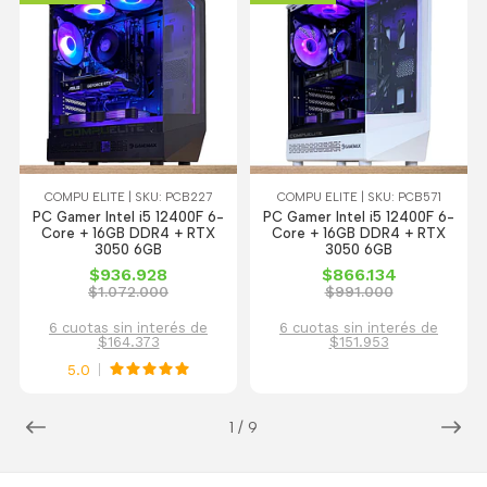
COMPU ELITE | SKU: PCB227
COMPU ELITE | SKU: PCB571
PC Gamer Intel i5 12400F 6-
PC Gamer Intel i5 12400F 6-
Core + 16GB DDR4 + RTX
Core + 16GB DDR4 + RTX
3050 6GB
3050 6GB
$936.928
$866.134
$1.072.000
$991.000
6 cuotas sin interés de
6 cuotas sin interés de
$164.373
$151.953
5.0
1
/
9