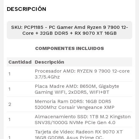
DESCRIPCIÓN
SKU: PCP1185 - PC Gamer Amd Ryzen 9 7900 12-
Core + 32GB DDR5 + RX 9070 XT 16GB
COMPONENTES INCLUIDOS
Cantidad
Descripción
Procesador AMD: RYZEN 9 7900 12-core
1
3.7/5.4Ghz
Placa Madre AMD: B650M, Gigabyte
1
Gaming WIFI, 2xDDR5, WIFI+BT
Memoria Ram DDR5: 16GB DDR5
2
5200Mhz Corsair Vengeance XMP
Almacenamiento SSD: 1TB M.2 Kingston
1
SNV3S/1000G NVMe PCIe Gen 4.0
Tarjeta de Video: Radeon RX 9070 XT
1
16GB GDDR6, Asus Prime OC,