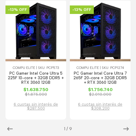
-13% OFF
-13% OFF
COMPU ELITE | SKU: PCP573
COMPU ELITE | SKU: PCP1274
PC Gamer Intel Core Ultra 5
PC Gamer Intel Core Ultra 7
225F 10-core + 32GB DDR5 +
265F 20-core + 32GB DDR5
RTX 3060 12GB
+ RTX 3060 12GB
$1.638.750
$1.756.740
$1.875.000
$2.010.000
6 cuotas sin interés de
6 cuotas sin interés de
$287.500
$308.200
1
/
9