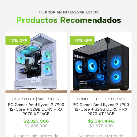
TE PODRÍAN INTERESAR ESTOS
Productos Recomendados
-13% OFF
-13% OFF
COMPU ELITE | SKU: PCP872
COMPU ELITE | SKU: PCP863
PC Gamer Amd Ryzen 9 7900
PC Gamer Amd Ryzen 9 7900
12-Core + 32GB DDR5 + RX
12-Core + 32GB DDR5 + RX
9070 XT 16GB
9070 XT 16GB
$2.323.966
$2.341.446
$2.659.000
$2.679.000
6 cuotas sin interés de
6 cuotas sin interés de