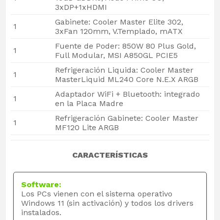
3xDP+1xHDMI
Gabinete: Cooler Master Elite 302,
1
3xFan 120mm, V.Templado, mATX
Fuente de Poder: 850W 80 Plus Gold,
1
Full Modular, MSI A850GL PCIE5
Refrigeración Liquida: Cooler Master
1
MasterLiquid ML240 Core N.E.X ARGB
Adaptador WiFi + Bluetooth: integrado
1
en la Placa Madre
Refrigeración Gabinete: Cooler Master
1
MF120 Lite ARGB
CARACTERÍSTICAS
Software:
Los PCs vienen con el sistema operativo
Windows 11 (sin activación) y todos los drivers
instalados.