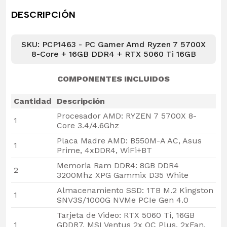
DESCRIPCIÓN
SKU: PCP1463 - PC Gamer Amd Ryzen 7 5700X
8-Core + 16GB DDR4 + RTX 5060 Ti 16GB
COMPONENTES INCLUIDOS
Cantidad
Descripción
Procesador AMD: RYZEN 7 5700X 8-
1
Core 3.4/4.6Ghz
Placa Madre AMD: B550M-A AC, Asus
1
Prime, 4xDDR4, WiFi+BT
Memoria Ram DDR4: 8GB DDR4
2
3200Mhz XPG Gammix D35 White
Almacenamiento SSD: 1TB M.2 Kingston
1
SNV3S/1000G NVMe PCIe Gen 4.0
Tarjeta de Video: RTX 5060 Ti, 16GB
1
GDDR7, MSI Ventus 2x OC Plus, 2xFan,