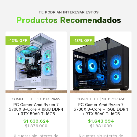
TE PODRÍAN INTERESAR ESTOS
Productos Recomendados
-13% OFF
-13% OFF
COMPU ELITE | SKU: PCP1459
COMPU ELITE | SKU: PCP1458
PC Gamer Amd Ryzen 7
PC Gamer Amd Ryzen 7
5700X 8-Core + 16GB DDR4
5700X 8-Core + 16GB DDR4
+ RTX 5060 Ti 16GB
+ RTX 5060 Ti 16GB
$1.639.624
$1.643.994
$1.876.000
$1.881.000
6 cuotas sin interés de
6 cuotas sin interés de