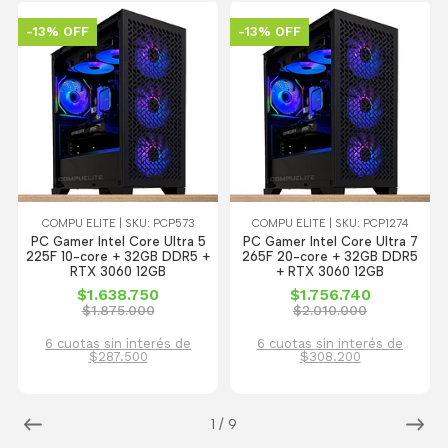
-13% OFF
-13% OFF
COMPU ELITE | SKU: PCP573
COMPU ELITE | SKU: PCP1274
PC Gamer Intel Core Ultra 5
PC Gamer Intel Core Ultra 7
225F 10-core + 32GB DDR5 +
265F 20-core + 32GB DDR5
RTX 3060 12GB
+ RTX 3060 12GB
$1.638.750
$1.756.740
$1.875.000
$2.010.000
6 cuotas sin interés de
6 cuotas sin interés de
$287.500
$308.200
1
/
9