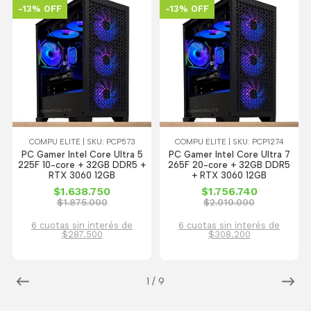
-13% OFF
-13% OFF
COMPU ELITE | SKU: PCP573
COMPU ELITE | SKU: PCP1274
PC Gamer Intel Core Ultra 5
PC Gamer Intel Core Ultra 7
225F 10-core + 32GB DDR5 +
265F 20-core + 32GB DDR5
RTX 3060 12GB
+ RTX 3060 12GB
$1.638.750
$1.756.740
$1.875.000
$2.010.000
6 cuotas sin interés de
6 cuotas sin interés de
$287.500
$308.200
1
/
9