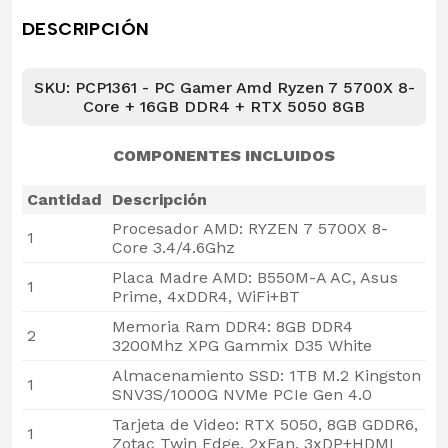
DESCRIPCIÓN
SKU: PCP1361 - PC Gamer Amd Ryzen 7 5700X 8-
Core + 16GB DDR4 + RTX 5050 8GB
COMPONENTES INCLUIDOS
Cantidad
Descripción
Procesador AMD: RYZEN 7 5700X 8-
1
Core 3.4/4.6Ghz
Placa Madre AMD: B550M-A AC, Asus
1
Prime, 4xDDR4, WiFi+BT
Memoria Ram DDR4: 8GB DDR4
2
3200Mhz XPG Gammix D35 White
Almacenamiento SSD: 1TB M.2 Kingston
1
SNV3S/1000G NVMe PCIe Gen 4.0
Tarjeta de Video: RTX 5050, 8GB GDDR6,
1
Zotac Twin Edge, 2xFan, 3xDP+HDMI