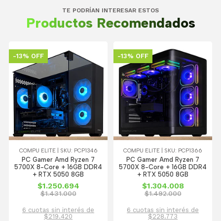
TE PODRÍAN INTERESAR ESTOS
Productos Recomendados
-13% OFF
-13% OFF
COMPU ELITE | SKU: PCP1346
COMPU ELITE | SKU: PCP1366
PC Gamer Amd Ryzen 7
PC Gamer Amd Ryzen 7
5700X 8-Core + 16GB DDR4
5700X 8-Core + 16GB DDR4
+ RTX 5050 8GB
+ RTX 5050 8GB
$1.250.694
$1.304.008
$1.431.000
$1.492.000
6 cuotas sin interés de
6 cuotas sin interés de
$219.420
$228.773