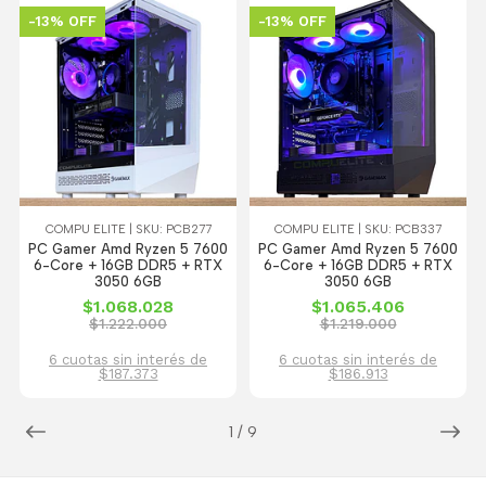
-13% OFF
-13% OFF
COMPU ELITE | SKU: PCB277
COMPU ELITE | SKU: PCB337
PC Gamer Amd Ryzen 5 7600
PC Gamer Amd Ryzen 5 7600
6-Core + 16GB DDR5 + RTX
6-Core + 16GB DDR5 + RTX
3050 6GB
3050 6GB
$1.068.028
$1.065.406
$1.222.000
$1.219.000
6 cuotas sin interés de
6 cuotas sin interés de
$187.373
$186.913
1
/
9