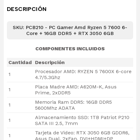
DESCRIPCIÓN
SKU: PCB210 - PC Gamer Amd Ryzen 5 7600 6-
Core + 16GB DDR5 + RTX 3050 6GB
COMPONENTES INCLUIDOS
Cantidad
Descripción
Procesador AMD: RYZEN 5 7600X 6-core
1
4.7/5.3Ghz
Placa Madre AMD: A620M-K, Asus
1
Prime, 2xDDR5
Memoria Ram DDR5: 16GB DDR5
1
5600Mhz ADATA
Almacenamiento SSD: 1TB Patriot P210
1
SATA III 2.5, 7mm
Tarjeta de Video: RTX 3050 6GB GDDR6,
1
Asus Dual, 2xFan, DVI+HDMI+DP