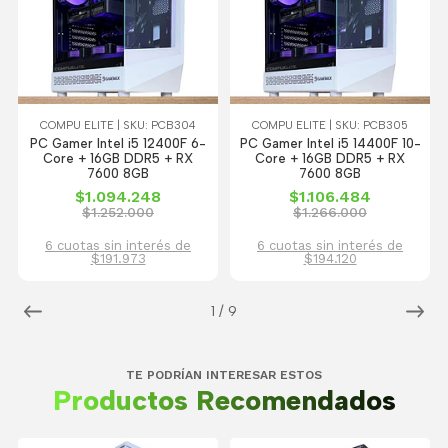
COMPU ELITE | SKU: PCB304
COMPU ELITE | SKU: PCB305
PC Gamer Intel i5 12400F 6-
PC Gamer Intel i5 14400F 10-
Core + 16GB DDR5 + RX
Core + 16GB DDR5 + RX
7600 8GB
7600 8GB
$1.094.248
$1.106.484
$1.252.000
$1.266.000
6 cuotas sin interés de
6 cuotas sin interés de
$191.973
$194.120
1
/
9
TE PODRÍAN INTERESAR ESTOS
Productos Recomendados