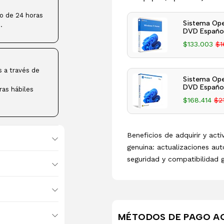
ro de 24 horas
Sistema Ope
.
DVD Español
$133.003
$1
s a través de
Sistema Ope
DVD Español
ras hábiles
$168.414
$2
Beneficios de adquirir y act
genuina: actualizaciones aut
seguridad y compatibilidad 
MÉTODOS DE PAGO A