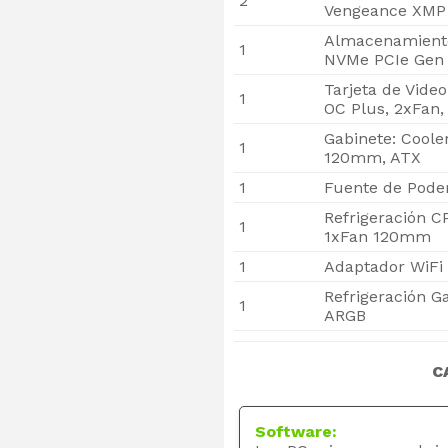
2
Vengeance XMP
Almacenamiento
1
NVMe PCIe Gen 
Tarjeta de Vide
1
OC Plus, 2xFan
Gabinete: Coole
1
120mm, ATX
1
Fuente de Poder
Refrigeración C
1
1xFan 120mm
1
Adaptador WiFi 
Refrigeración G
1
ARGB
C
Software: