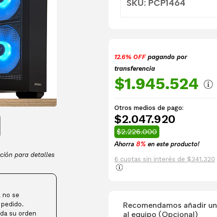
SKU: PCP1464
12.6% OFF
pagando por
transferencia
$1.945.524
Otros medios de pago:
$2.047.920
$2.226.000
Ahorra
8%
en este producto!
ción para detalles
6 cuotas sin interés de $341.320
 no se
Recomendamos añadir una
 pedido.
al equipo (Opcional)
da su orden