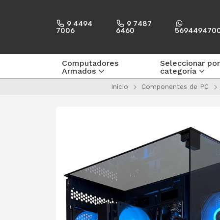
9 4494
9 7487
7006
6460
569449470
Computadores
Seleccionar por
Armados
categoría
Inicio
Componentes de PC