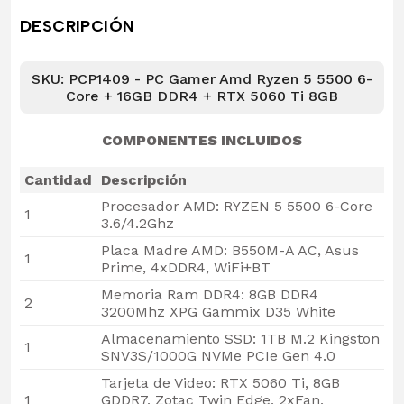
DESCRIPCIÓN
SKU: PCP1409 - PC Gamer Amd Ryzen 5 5500 6-
Core + 16GB DDR4 + RTX 5060 Ti 8GB
COMPONENTES INCLUIDOS
Cantidad
Descripción
Procesador AMD: RYZEN 5 5500 6-Core
1
3.6/4.2Ghz
Placa Madre AMD: B550M-A AC, Asus
1
Prime, 4xDDR4, WiFi+BT
Memoria Ram DDR4: 8GB DDR4
2
3200Mhz XPG Gammix D35 White
Almacenamiento SSD: 1TB M.2 Kingston
1
SNV3S/1000G NVMe PCIe Gen 4.0
Tarjeta de Video: RTX 5060 Ti, 8GB
1
GDDR7, Zotac Twin Edge, 2xFan,