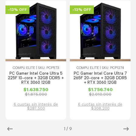
-13% OFF
-13% OFF
COMPU ELITE | SKU: PCP573
COMPU ELITE | SKU: PCP1274
PC Gamer Intel Core Ultra 5
PC Gamer Intel Core Ultra 7
225F 10-core + 32GB DDR5 +
265F 20-core + 32GB DDR5
RTX 3060 12GB
+ RTX 3060 12GB
$1.638.750
$1.756.740
$1.875.000
$2.010.000
6 cuotas sin interés de
6 cuotas sin interés de
$287.500
$308.200
1
/
9