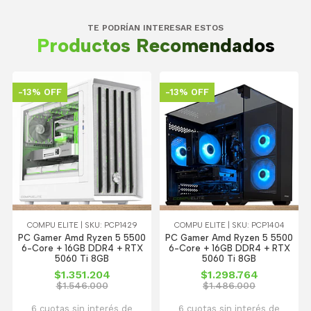
TE PODRÍAN INTERESAR ESTOS
Productos Recomendados
-13% OFF
-13% OFF
COMPU ELITE | SKU: PCP1429
COMPU ELITE | SKU: PCP1404
PC Gamer Amd Ryzen 5 5500
PC Gamer Amd Ryzen 5 5500
6-Core + 16GB DDR4 + RTX
6-Core + 16GB DDR4 + RTX
5060 Ti 8GB
5060 Ti 8GB
$1.351.204
$1.298.764
$1.546.000
$1.486.000
6 cuotas sin interés de
6 cuotas sin interés de