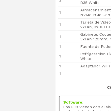
2
D35 White
Almacenamiento
1
NVMe PCIe Gen 
Tarjeta de Vide
1
2xFan, 3xDP+H
Gabinete: Coole
1
3xFan 120mm,
1
Fuente de Poder
Refrigeración L
1
White
1
Adaptador WiFi 
1
C
Software:
Los PCs vienen con el si