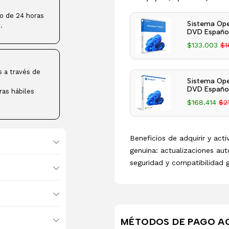
ro de 24 horas
Sistema Ope
.
DVD Español
$133.003
$1
s a través de
Sistema Ope
DVD Español
ras hábiles
$168.414
$2
Beneficios de adquirir y act
genuina: actualizaciones aut
seguridad y compatibilidad 
MÉTODOS DE PAGO A