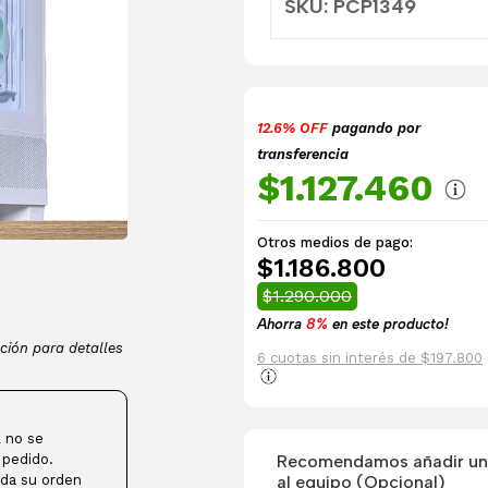
SKU: PCP1349
12.6% OFF
pagando por
transferencia
$1.127.460
Otros medios de pago:
$1.186.800
$1.290.000
Ahorra
8%
en este producto!
ción para detalles
6 cuotas sin interés de $197.800
 no se
Recomendamos añadir una
 pedido.
al equipo (Opcional)
da su orden