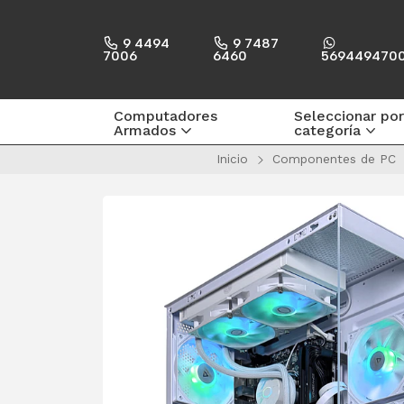
9 4494
9 7487
7006
6460
569449470
Computadores
Seleccionar por
Armados
categoría
Inicio
Componentes de PC