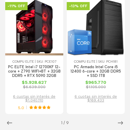
-11% OFF
-13% OFF
COMPU ELITE | SKU: PCE107
COMPU ELITE | SKU: PCH181
PC ELITE Intel i7 12700KF 12-
PC Armado Intel Core i5
core + Z790 WIFI+BT + 32GB
12400 6-core + 32GB DDR5
DDR5 + RTX 5090 32GB
+ SSD 1TB
$5.928.627
$965.770
$6.639.000
$1.105.000
6 cuotas sin interés de
6 cuotas sin interés de
$1.040.110
$169.433
5.0
1
/
9