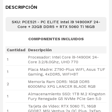
DESCRIPCIÓN
SKU: PCE521 - PC ELITE Intel i9 14900KF 24-
Core + 32GB DDR5 + RTX 5060 Ti 16GB
COMPONENTES INCLUIDOS
Cantidad
Descripción
Procesador: Intel Core i9-14900K 24-
1
Core 3.2/6.0Ghz, UHD 770
Placa Madre: Z790-Plus WIFI, Asus TUF
1
Gaming, 4xDDR5, WIFI+BT
Memoria Ram DDR5: 16GB DDR5
2
6000Mhz XPG LANCER BLADE RGB
Almacenamiento SSD: 1TB M.2 Kingston
1
Fury Renegade G5 NVMe PCIe Gen 5.0
Tarjeta de Video: RTX 5060 Ti, 16GB
1
GDDR7, MSI Ventus 2x OC Plus, 2xFan,