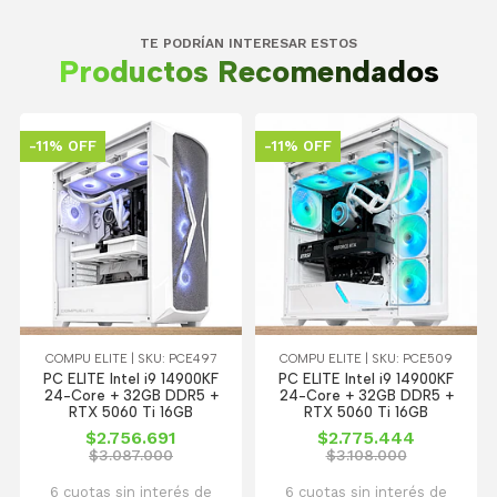
TE PODRÍAN INTERESAR ESTOS
Productos Recomendados
-11% OFF
-11% OFF
COMPU ELITE | SKU: PCE497
COMPU ELITE | SKU: PCE509
PC ELITE Intel i9 14900KF
PC ELITE Intel i9 14900KF
24-Core + 32GB DDR5 +
24-Core + 32GB DDR5 +
RTX 5060 Ti 16GB
RTX 5060 Ti 16GB
$2.756.691
$2.775.444
$3.087.000
$3.108.000
6 cuotas sin interés de
6 cuotas sin interés de