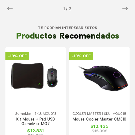
1
/
3
TE PODRÍAN INTERESAR ESTOS
Productos Recomendados
-19% OFF
-19% OFF
GameMax | SKU: MOU013
COOLER MASTER | SKU: MOU018
Kit Mouse + Pad USB
Mouse Cooler Master CM310
GameMax MG7
$12.435
$12.831
$15.399