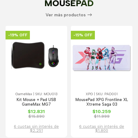
MOUSEPAD
Ver más productos
-19% OFF
-15% OFF
GameMax | SKU: MOU013
XPG | SKU: PAD001
Kit Mouse + Pad USB
MousePad XPG Frontline XL
GameMax MG7
Xtreme Saga 03
$12.831
$10.259
$15.890
$11.999
6 cuotas sin interés de
6 cuotas sin interés de
$2.251
$1.800