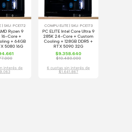
 | SKU: PCE172
COMPU ELITE | SKU: PCE173
AMD Ryzen 9
PC ELITE Intel Core Ultra 9
 16-Core +
285K 24-Core + Custom
oling + 64GB
Cooling + 128GB DDR5 +
TX 5080 16G
RTX 5090 32G
94.661
$9.358.640
77.000
$10.480.000
in interés de
6 cuotas sin interés de
9.063
$1.641.867