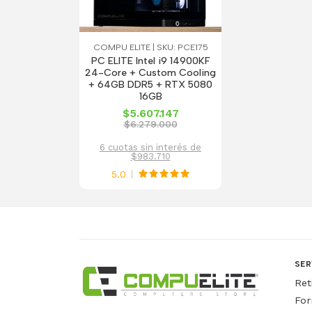
COMPU ELITE | SKU: PCE175
PC ELITE Intel i9 14900KF
24-Core + Custom Cooling
+ 64GB DDR5 + RTX 5080
16GB
$5.607.147
$6.279.000
6 cuotas sin interés de
$983.710
5.0
SER
Ret
For