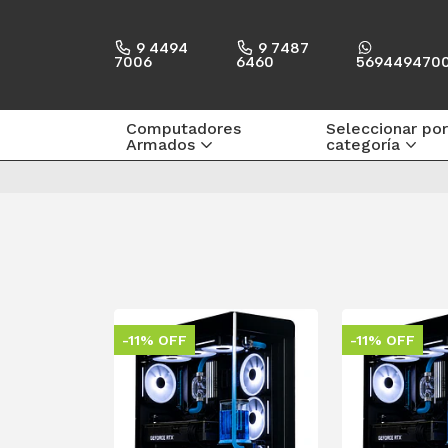
9 4494
9 7487
7006
6460
569449470
Computadores
Seleccionar por
Armados
categoría
-11% OFF
-11% OFF