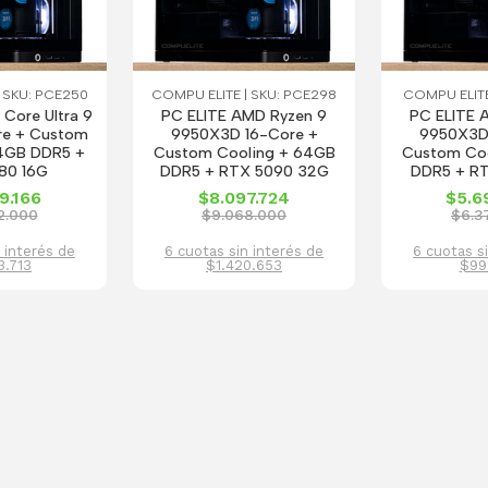
 SKU: PCE250
COMPU ELITE | SKU: PCE298
COMPU ELITE
 Core Ultra 9
PC ELITE AMD Ryzen 9
PC ELITE 
re + Custom
9950X3D 16-Core +
9950X3D
4GB DDR5 +
Custom Cooling + 64GB
Custom Co
80 16G
DDR5 + RTX 5090 32G
DDR5 + R
9.166
$8.097.724
$5.6
2.000
$9.068.000
$6.3
 interés de
6 cuotas sin interés de
6 cuotas s
3.713
$1.420.653
$99