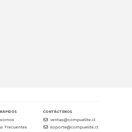
 RÁPIDOS
CONTÁCTENOS
 somos
ventas@compuelite.cl
as Frecuentes
soporte@compuelite.cl