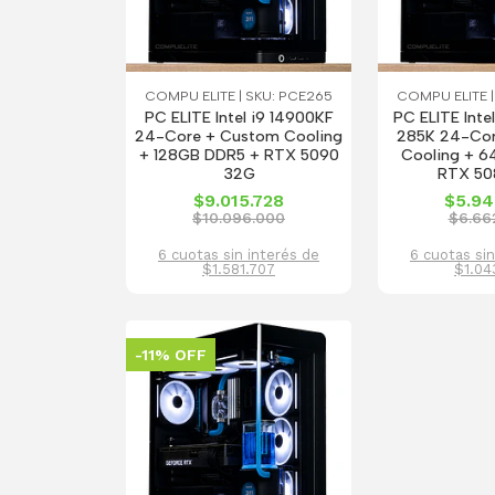
COMPU ELITE | SKU: PCE265
COMPU ELITE |
PC ELITE Intel i9 14900KF
PC ELITE Intel
24-Core + Custom Cooling
285K 24-Co
+ 128GB DDR5 + RTX 5090
Cooling + 6
32G
RTX 50
$9.015.728
$5.94
$10.096.000
$6.66
6 cuotas sin interés de
6 cuotas sin
$1.581.707
$1.04
-11% OFF