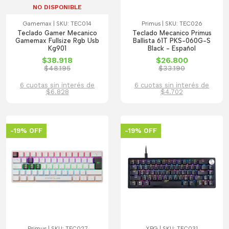
NO DISPONIBLE
Gamemax | SKU: TEC014
Primus | SKU: TEC026
Teclado Gamer Mecanico
Teclado Mecanico Primus
Gamemax Fullsize Rgb Usb
Ballista 61T PKS-060G-S
Kg901
Black - Español
$38.918
$26.800
$48.195
$33.190
6 cuotas sin interés de
6 cuotas sin interés de
$6.828
$4.702
-19% OFF
-19% OFF
Primus | SKU: TEC027
XPG | SKU: TEC031