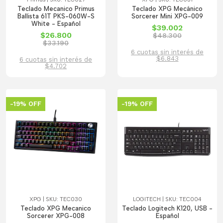
Teclado Mecanico Primus
Teclado XPG Mecánico
Ballista 61T PKS-060W-S
Sorcerer Mini XPG-009
White - Español
$39.002
$26.800
$48.300
$33.190
6 cuotas sin interés de
$6.843
6 cuotas sin interés de
$4.702
-19% OFF
-19% OFF
XPG | SKU: TEC030
LOGITECH | SKU: TEC004
Teclado XPG Mecanico
Teclado Logitech K120, USB -
Sorcerer XPG-008
Español