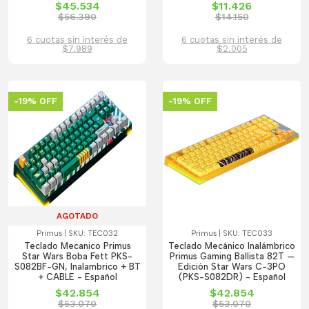
$45.534
$11.426
$56.390
$14.150
6 cuotas sin interés de
6 cuotas sin interés de
$7.989
$2.005
-19% OFF
-19% OFF
AGOTADO
Primus | SKU: TEC032
Primus | SKU: TEC033
Teclado Mecanico Primus
Teclado Mecánico Inalámbrico
Star Wars Boba Fett PKS-
Primus Gaming Ballista 82T —
S082BF-GN, Inalambrico + BT
Edición Star Wars C-3PO
+ CABLE - Español
(PKS-S082DR) - Español
$42.854
$42.854
$53.070
$53.070