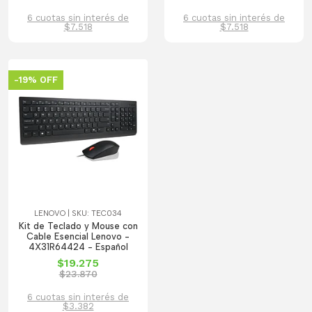
6 cuotas sin interés de
6 cuotas sin interés de
$7.518
$7.518
-19% OFF
LENOVO | SKU: TEC034
Kit de Teclado y Mouse con
Cable Esencial Lenovo -
4X31R64424 - Español
$19.275
$23.870
6 cuotas sin interés de
$3.382